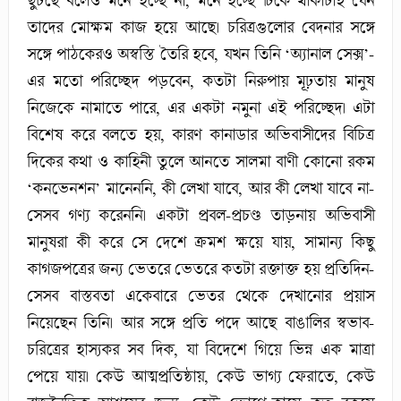
ছুটছে বলেও মনে হচ্ছে না, মনে হচ্ছে টিকে থাকাটাই যেন
তাদের মোক্ষম কাজ হয়ে আছে। চরিত্রগুলোর বেদনার সঙ্গে
সঙ্গে পাঠকেরও অস্বস্তি তৈরি হবে, যখন তিনি ‘অ্যানাল সেক্স’-
এর মতো পরিচ্ছেদ পড়বেন, কতটা নিরুপায় মূঢ়তায় মানুষ
নিজেকে নামাতে পারে, এর একটা নমুনা এই পরিচ্ছেদ। এটা
বিশেষ করে বলতে হয়, কারণ কানাডার অভিবাসীদের বিচিত্র
দিকের কথা ও কাহিনী তুলে আনতে সালমা বাণী কোনো রকম
‘কনভেনশন’ মানেননি, কী লেখা যাবে, আর কী লেখা যাবে না-
সেসব গণ্য করেননি। একটা প্রবল-প্রচণ্ড তাড়নায় অভিবাসী
মানুষরা কী করে সে দেশে ক্রমশ ক্ষয়ে যায়, সামান্য কিছু
কাগজপত্রের জন্য ভেতরে ভেতরে কতটা রক্তাক্ত হয় প্রতিদিন-
সেসব বাস্তবতা একেবারে ভেতর থেকে দেখানোর প্রয়াস
নিয়েছেন তিনি। আর সঙ্গে প্রতি পদে আছে বাঙালির স্বভাব-
চরিত্রের হাস্যকর সব দিক, যা বিদেশে গিয়ে ভিন্ন এক মাত্রা
পেয়ে যায়। কেউ আত্মপ্রতিষ্ঠায়, কেউ ভাগ্য ফেরাতে, কেউ