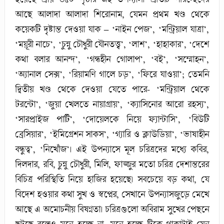
আছে আলাদা আলাদা শিরোনাম, যেমন প্রথম খণ্ড থেকে
কয়েকটি দৃষ্টান্ত দেওয়া যাক – ‘নাইন পেজ’, ‘মন্ট্রিয়াল যাত্রা’,
‘ময়ূরী নাচে’, ‘চুন্নু চৌধুরী যৌনতত্ত্ব’, ‘লাশ’, ‘হাহাকার’, ‘দেশে
কথা বলার আনন্দ’, ‘গন্ধহীন গোলাপ’, ‘বই’, ‘সম্মোহন’,
‘অ্যানাল সেক্স’, ‘রিয়ামণি গালে চড়’, ‘ফিরে যাওয়া’; তেমনি
দ্বিতীয় খণ্ড থেকে দেওয়া যেতে পারে- ‘মন্ট্রিয়াল থেকে
টরন্টো’, ‘জুয়া খেলতে নায়াগ্রায়’, ‘ক্যাসিনোর আরো রহস্য’,
‘সারপ্রাইজ পার্টি’, ‘দোয়েলকে নিয়ে ফ্যান্টাসি’, ‘বিউটি
ব্রেসিয়ার’, ‘ইমিগ্রেশন সাকস’, ‘গ্যারি ও ক্লাউডিয়া’, ‘ভাষাহীন
বন্ধুত্ব’, ‘নিখোঁজ’। এই উপন্যাসে মূল চরিত্রদের মধ্যে কবির,
দিলদার, রবি, চুন্নু চৌধুরী, মিলি, ফাজ্জুর মতো চরিত্র দেশান্তরের
বিচিত্র পরিস্থিতি নিয়ে হাজির হয়েছে। সবচেয়ে বড় কথা, যে
বিদেশ হওয়ার কথা সুখ ও স্বপ্নের, সেখানে উপন্যাসজুড়ে মেখে
আছে এ অমোচনীয় বিষণ্নতা। চরিত্রগুলো অবিরাম সুখের পেছনে