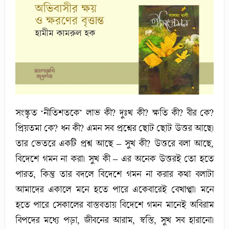
সংস্কৃত ‘নীতিশতকে’ লাভ কী? দুঃখ কী? ক্ষতি কী? বীর কে?
প্রিয়তমা কে? ধন কী? এমন সব প্রশ্নের ছোট ছোট উত্তর আছে।
তার ভেতরে একটি প্রশ্ন আছে – সুখ কী? উত্তরে বলা আছে,
বিদেশে গমন না করা। সুখ কী – এর অনেক উত্তরই তো হতে
পারত, কিন্তু তার বদলে বিদেশে গমন না করার কথা বলাটা
আমাদের একালে মনে হতে পারে একেবারেই বেখাপ্পা। মনে
হতে পারে সেকালের বাস্তবতায় বিদেশে গমন মানেই অবিরাম
বিপদের মধ্যে পড়া, জীবনের আরাম, স্বস্তি, সুখ সব হারানো।