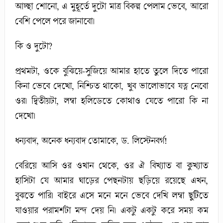
আচ্ছা শোনো, এ মুহূর্তে দুটো মাত্র বিকল্প পেলাম ভেবে, আরো
বেশি পেলে পরে জানাবো।
কি ও দুটো?
প্রথমটা, ওকে বুঝিয়ে-সুজিয়ে আমার হাতে তুলে দিতে পারো
কিনা ভেবে দেখো, নিশ্চিত থাকো, খুব ভালোভাবে যত্ন নেবো
ওর। দ্বিতীয়টা, লম্বা হলিডেতে কোথাও যেতে পারো কি না
দেখো।
ধন্যবাদ, অনেক ধন্যবাদ তোমাকে, ড. লিস্টেনবর্গ!
বেরিয়ে আসি ওর ওখান থেকে, ওর ঐ বিখ্যাত বা কুখ্যাত
হাসিটা যে আমার ঘাড়ের পেছনটায় ছড়িয়ে রয়েছে এখন,
বুঝতে পারি। বাইরে এসে মনে মনে ভেবে দেখি লম্বা ছুটিতে
যাওয়ার পরামর্শটা মন্দ দেয় নি। একটু একটু করে সময় কম