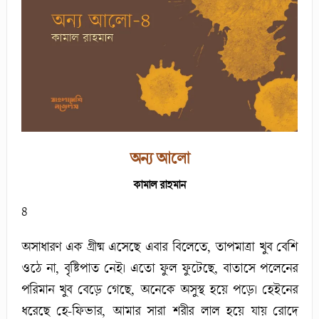
অন্য আলো
কামাল রাহমান
৪
অসাধারণ এক গ্রীষ্ম এসেছে এবার বিলেতে, তাপমাত্রা খুব বেশি
ওঠে না, বৃষ্টিপাত নেই। এতো ফুল ফুটেছে, বাতাসে পলেনের
পরিমান খুব বেড়ে গেছে, অনেকে অসুস্থ হয়ে পড়ে। হেইনের
ধরেছে হে-ফিভার, আমার সারা শরীর লাল হয়ে যায় রোদে