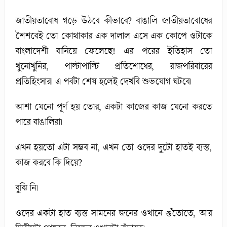
জাতীয়তাবোধ গড়ে উঠবে কীভাবে? বাঙালি জাতীয়তাবোধের
শৈশবেই তো কোথাকার এক দালাল এসে এক কোপে ওটাকে
বাংলাদেশী বানিয়ে ফেলেছে! এর পরের ইতিহাস তো
খুনোখুনির, পাল্টাপাল্টি প্রতিশোধের, রাজপরিবারের
প্রতিহিংসার। এ পর্বটা শেষ হলেই দেখবি শুভযোগ ঘটবে।
আশা যেনো পূর্ণ হয় তোর, একটা কাজের কাজ যেনো করতে
পারে বাঙালিরা।
এখন হয়তো এটা সম্ভব না, এখন তো ওদের দুটো হাতই ব্যস্ত,
কাজ করবে কি দিয়ে?
বুঝি নি।
ওদের একটা হাত ব্যস্ত সামনের জনের ওখানে গুঁতোতে, আর