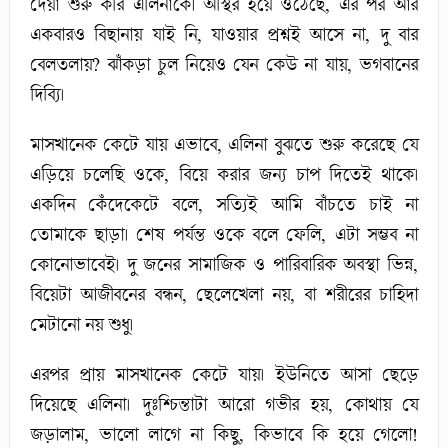
দেয়া শুরু করি এলিনাকে। অস্থির হয়ে ওঠেছে, এর পর আর
একবারও বিছানায় যাই নি, যাওয়ার প্রশ্নই আসে না, দু বার
বেলতলায়? ঝাঁকড়া চুল নিয়েও যেন কেউ না যায়, ভগবানের
দিব্যি।
মাসখানেক কেটে যায় এভাবে, এলিনা বুঝতে শুরু করেছে যে
এড়িয়ে চলেছি ওকে, বিয়ে করার জন্য চাপ দিতেই থাকে।
একদিন কেঁদেকেটে বলে, সত্যিই আমি বাঁচতে চাই না
তোমাকে ছাড়া। শেষ পর্যন্ত ওকে বলে ফেলি, এটা সম্ভব না
কোনোভাবেই। দু জনের সামাজিক ও পারিবারিক অবস্থা ভিন্ন,
বিয়েটা আজীবনের বন্ধন, ছেলেখেলা নয়, বা শরীরের চাহিদা
মেটানো নয় শুধু।
এরপর প্রায় মাসখানেক কেটে যায়। ইউনিতে আসা ছেড়ে
দিয়েছে এলিনা। দুঃশ্চিন্তাটা আরো গভীর হয়, কোথায় যে
জড়ালাম, ভালো লাগে না কিছু, কিভাবে কি হয়ে গেলো!