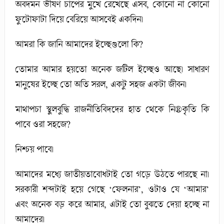
অবদমন ভীষণ চাপের মুখে রেখেছে এসব, কোনো না কোনো
ফুটোফাটা দিয়ে বেরিয়ে আসবেই একদিন।
আমরা কি জানি আমাদের ইচ্ছেগুলো কি?
তোমার আমার হয়তো অনেক জটিল ইচ্ছেও আছে। সাধারণ
মানুষের ইচ্ছে তো অতি সরল, একটু সহজ একটা জীবন।
মাথাপচা স্থুলবুদ্ধি রাজনীতিবিদদের হাত থেকে নি®কৃতি কি
পাবে ওরা সহজে?
নিশ্চয় পাবে।
আমাদের মধ্যে জাতীয়তাবোধটাই তো গড়ে উঠতে পারছে না।
সরকারী শব্দটাই হয়ে গেছে ‘ফেলনার’, ওটাও যে ‘আমার’
এবং অনেক বড় করে আমার, এটাই তো বুঝতে দেয়া হচ্ছে না
আমাদের।