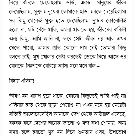
নিয়ে বাঁচতে চেয়েছিলাম ডাউ, একটা মানুষের জীবন
চেয়েছিলাম, মুক্ত মানুষের। তোমাকে ছাড়া মরতে চেয়েছিলাম।
সব কিছু থেকেই মুক্ত হতে চেয়েছিলাম। দু’টার কোনোটাই
হলো না, যদি বেঁচে থাকি, অথবা থাকতে হয়, জীবনের বাকিটা
অন্য কিছু, আমি জানি না, তবে সেটা জীবন নয় আর। এখন
যেতে পারো, আমার প্রতি কোনো দায় নেই তোমার। কিছু
বলতে চাই, মুখ খোলার চেষ্টা করতেই ডেকে নিয়ে আসে ওর
বোনকে। নিঃশব্দে বেরিয়ে আসি। মনে মনে বলি –
বিদায় এলিনা!
ভীষণ মন খারাপ হয়ে থাকে, কোনো কিছুতেই শান্তি পাই না।
এলিনার হাত থেকে ছাড়া পেয়েও না। এখন মনে হয় মেয়েটা
সত্যিই ভালোবেসেছিল আমাকে। দেশ থেকে আউয়াল এসেছে,
বকবক করে দেশের অনেক ভালো ও মন্দ কথা শোনায়, অন্য
সময় হলে হয়তো খুব মন দিয়ে শুনতাম এসব, উপভোগ