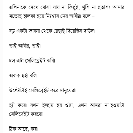
এলিনাকে দেখে বোঝা যায় না কিছুই, খুশি না হতাশ! আমার
মতোই হালকা হয়ে নিঃশ্বাস নেয় আবীর। বলে –
বড় একটা ভাবনা থেকে রেহাই দিয়েছিস দাউদ।
তাই আবীর, তাই।
চল এটা সেলিব্রেইট করি।
অবাক হই। বলি –
উল্টোটাই সেলিব্রেইট করে মানুষেরা।
হ্যাঁ করে। যখন ইচ্ছায় হয় ওটা, এখন আমরা না-হওয়াটা
সেলিব্রেইট করবো।
ঠিক আছে, কর।