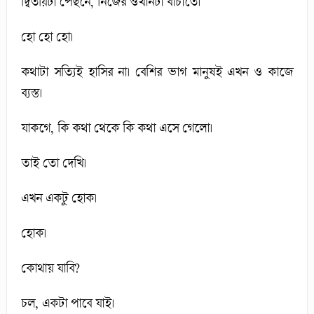
দ্বিতীয়টা পেছনে, নিজের ওখানটা বাঁচাতে।
হো হো হো।
কথাটা সত্যিই হাসির না। বেশির ভাগ মানুষই এখন ও কাজে
ব্যস্ত।
যাকগে, কি কথা থেকে কি কথা এসে গেলো।
তাই তো দেখি।
এখন একটু হোক।
হোক।
কোথায় যাবি?
চল, একটা পাবে যাই।