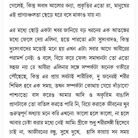
গেলেই, কিন্তু অবাধ আলোর বন্যা, প্রকৃতির এতো রং, মানুষের
এই প্রাণচঞ্চলতা ছেড়ে ঘরে বসে থাকাও যায় না।
এর মধ্যে ছোট্ট একটা খবর জানিয়ে বড় ধরনের এক আতঙ্কের
মধ্যে ফেলে দেয় এলিনা, হতে পারতো এটা সুসংবাদও, কিন্তু
দুঃসংবাদের মতোই মনে হয় এখন এটা। সবার আগে আবীরের
পরামর্শ নেই। ও বলে, বিয়ে করে ফেল। সমাধানটা তো এতো
সহজ নয় রে আবীর! এলিনার সঙ্গে সম্পর্কটা অনেক গভীরে
পৌঁছেছে, কিন্তু এর প্রায় সবটাই শারীরিক, দু জনেরই শরীর
শিথিল হবে এক সময়, তখন সম্পর্কটা কোথায় যেয়ে দাঁড়াবে?
পাশ্চাত্যে বাস করেও আমার আদি ও অকৃত্রিম বাঙালি
প্রাণটাকে তো বাতিল করতে পারি নি, বিয়ে করাকে জীবনের খুব
গুরুত্বপূর্ণ অধ্যায় মনে করি এখনো। ভালো হলে ভালো, না হলে
আবার চেষ্টা করার মধ্যে নেই আমি। স্ত্রীকে শুধু শরীরসঙ্গী হিসেবে
চাই না, আজীবনের বন্ধু, সুখে দুখে, হাসি কান্নায় সব সময়