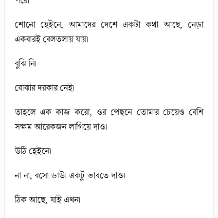
পরে।
শোনো হেইনে, আমাদের দেশে একটা কথা আছে, নেড়া
একবারই বেলতলায় যায়।
বুঝি নি।
বোঝার দরকার নেই।
তাহলে এক কাজ করো, ওর পেছনে তোমার চেয়েও বেশি
সক্ষম আরেকজন লাগিয়ে দাও।
উঠি হেইনে।
না না, বসো ডাউ। একটু ভাবতে দাও।
ঠিক আছে, যাই এখন।