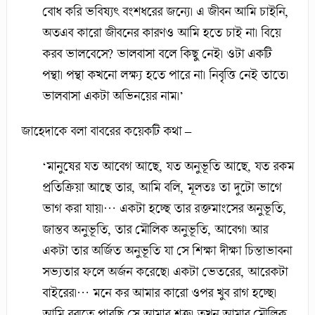
বোধ করি ভবিষ্যৎ বংশধরের জন্যে। এ জীবন আমি চাইনি,
অতএব কারো জীবনের কারণও আমি হতে চাই না। বিয়ে
করব ভালবেসে? ভালবাসা বলে কিছু নেই। ওটা একটি
পন্থা। পন্থা কখনো লক্ষ্য হতে পারে না। নিবৃত্তি নেই তাতে।
ভালবাসা একটা অভিনয়ের নাম।’
জাহেদাকে বলা বাবরের কয়েকটি কথা –
‘মানুষের যত আবেগ আছে, যত অনুভূতি আছে, যত রকম
প্রতিক্রিয়া আছে তার, আমি বলি, মূলতঃ তা দুটো ভাগে
ভাগ করা যায়।… একটা হচ্ছে তার রক্তমাংসের অনুভূতি,
জান্তব অনুভূতি, তার মৌলিক অনুভূতি, আবেগ। আর
একটা তার অর্জিত অনুভূতি যা সে শিক্ষা দীক্ষা চিন্তাভাবনা
সভ্যতার ফলে অর্জন করেছে। একটা ভেতরের, আরেকটা
বাইরের।… মনে কর আমার কারো ওপর খুব রাগ হচ্ছে।
আমি বুঝতে পারছি সে আমার শত্রু। তখন আমার মৌলিক