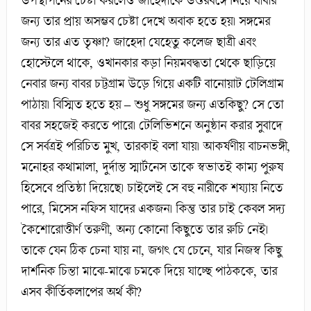
উপস্থাপনের চেষ্টা করলেও জাহেদাকে উত্তরবঙ্গে নিয়ে যাবার
জন্য তার প্রায় অসম্ভব চেষ্টা দেখে অবাক হতে হয়। সঙ্গমের
জন্য তার এত তৃষ্ণা? জাহেদা যেহেতু কলেজ ছাত্রী এবং
হোস্টেলে থাকে, ওখানকার কড়া নিয়মবদ্ধতা থেকে ছাড়িয়ে
নেবার জন্য বাবর চট্টগ্রাম উড়ে গিয়ে একটি বানোয়াট টেলিগ্রাম
পাঠায়। বিস্মিত হতে হয় – শুধু সঙ্গমের জন্য এতকিছু? সে তো
বাবর সহজেই করতে পারে। টেলিভিশনে অনুষ্ঠান করার সুবাদে
সে সর্বত্রই পরিচিত মুখ, তারকাই বলা যায়। আকর্ষণীয় বাচনভঙ্গী,
মনোহর কথামালা, দুর্দান্ত স্মার্টনেস তাকে স্বভাতই কাম্য পুরুষ
হিসেবে প্রতিষ্ঠা দিয়েছে। চাইলেই সে বহু নারীকে শয্যায় নিতে
পারে, মিসেস নফিস যাদের একজন। কিন্তু তার চাই কেবল সদ্য
কৈশোরোত্তীর্ণ তরুণী, অন্য কোনো কিছুতে তার রুচি নেই।
তাকে যেন ঠিক চেনা যায় না, জগৎ যে চেনে, যার নিজস্ব কিছু
দার্শনিক চিন্তা মাঝে-মাঝে চমকে দিয়ে যাচ্ছে পাঠককে, তার
এসব কীর্তিকলাপের অর্থ কী?