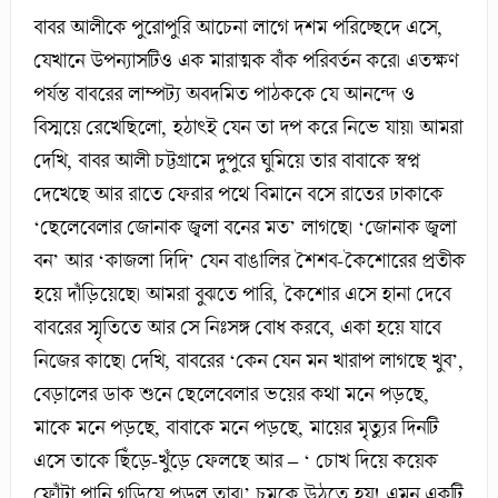
বাবর আলীকে পুরোপুরি আচেনা লাগে দশম পরিচ্ছেদে এসে,
যেখানে উপন্যাসটিও এক মারাত্মক বাঁক পরিবর্তন করে। এতক্ষণ
পর্যন্ত বাবরের লাম্পট্য অবদমিত পাঠককে যে আনন্দে ও
বিস্ময়ে রেখেছিলো, হঠাৎই যেন তা দপ করে নিভে যায়। আমরা
দেখি, বাবর আলী চট্টগ্রামে দুপুরে ঘুমিয়ে তার বাবাকে স্বপ্ন
দেখেছে আর রাতে ফেরার পথে বিমানে বসে রাতের ঢাকাকে
‘ছেলেবেলার জোনাক জ্বলা বনের মত’ লাগছে। ‘জোনাক জ্বলা
বন’ আর ‘কাজলা দিদি’ যেন বাঙালির শৈশব-কৈশোরের প্রতীক
হয়ে দাঁড়িয়েছে। আমরা বুঝতে পারি, কৈশোর এসে হানা দেবে
বাবরের স্মৃতিতে আর সে নিঃসঙ্গ বোধ করবে, একা হয়ে যাবে
নিজের কাছে। দেখি, বাবরের ‘কেন যেন মন খারাপ লাগছে খুব’,
বেড়ালের ডাক শুনে ছেলেবেলার ভয়ের কথা মনে পড়ছে,
মাকে মনে পড়ছে, বাবাকে মনে পড়ছে, মায়ের মৃত্যুর দিনটি
এসে তাকে ছিঁড়ে-খুঁড়ে ফেলছে আর – ‘ চোখ দিয়ে কয়েক
ফোঁটা পানি গড়িয়ে পড়ল তার।’ চমকে উঠতে হয়! এমন একটি