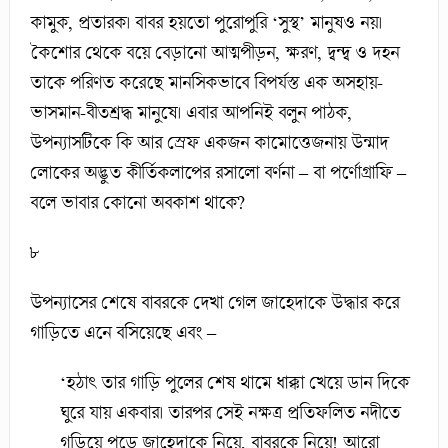
কামুক, প্রতারক। বাবর হয়তো পুরোপুরি ‘সুস্থ’ মানুষও নয়।
কৈশোর থেকে বয়ে বেড়ানো আত্মপীড়ন, ক্ষরণ, দ্বন্দ্ব ও দহন
তাকে পরিণত করেছে মানসিকভাবে বিপর্যস্ত এক অসহায়-
ভাসমান-বীতশ্রদ্ধ মানুষে। এবার আপনিই বলুন পাঠক,
উপন্যাসটিকে কি আর স্রেফ একজন কামোত্তেজনায় উন্মাদ
লোকের অদ্ভুত কীর্তিকলাপের রসালো বর্ণনা – বা পর্ণোগ্রাফি –
বলে ভাবার কোনো অবকাশ থাকে?
৮
উপন্যাসের শেষে বাবরকে দেখা গেল জাহেদাকে উদ্ধার করে
গাড়িতে এনে বসিয়েছে এবং –
‘হঠাৎ তার গাড়ি পুলের শেষ থামে ধাক্কা খেয়ে ডান দিকে
ঘুরে যায় একবার। তারপর সেই নক্ষত্র প্রতিফলিত নদীতে
গড়িয়ে পড়ে জাহেদাকে নিয়ে, বাবরকে নিয়ে! আরো