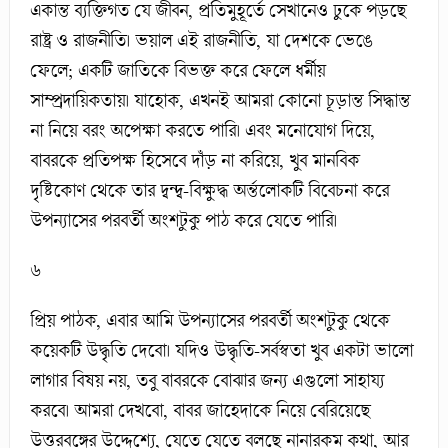
একান্ত ব্যক্তিগত যে জীবন, প্রতিমুহূর্তে সেখানেও ঢুকে পড়ছে
রাষ্ট্র ও রাজনীতি। ভয়াল এই রাজনীতি, যা দেশকে ভেঙে
ফেলে; একটি জাতিকে বিভক্ত করে ফেলে ধর্মীয়
সাম্প্রদায়িকতায়। যাহোক, এখনই আমরা কোনো চূড়ান্ত সিদ্ধান্ত
না নিয়ে বরং অপেক্ষা করতে পারি। এবং মনোযোগ দিয়ে,
বাবরকে প্রতিপক্ষ হিসেবে দাঁড় না করিয়ে, খুব মানবিক
দৃষ্টিকোণ থেকে তার দ্বন্দ্ব-বিক্ষুদ্ধ অর্ন্তলোকটি বিবেচনা করে
উপন্যাসের পরবর্তী অংশটুকু পাঠ করে যেতে পারি।
৬
প্রিয় পাঠক, এবার আমি উপন্যাসের পরবর্তী অংশটুকু থেকে
কয়েকটি উদ্ধৃতি দেবো। যদিও উদ্ধৃতি-সর্বস্বতা খুব একটা ভালো
লাগার বিষয় নয়, তবু বাবরকে বোঝার জন্য এগুলো সাহায্য
করবে। আমরা দেখবো, বাবর জাহেদাকে নিয়ে বেরিয়েছে
উত্তরবঙ্গের উদ্দেশ্যে, যেতে যেতে বলছে নানারকম কথা, আর