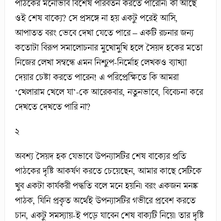
পাঠকের মনোভাব বিশেষ পরিবর্তন করতে পারেনি। কী আছে
ওই শেষ বাক্যে? সে প্রসঙ্গে না হয় একটু পরেই আসি,
আপাতত বরং ভেবে দেখা যেতে পারে – একটি রচনার জন্য
কতোটা বিরূপ সমালোচনার মুখোমুখি হলে সৈয়দ হকের মতো
নিজের লেখা সম্বন্ধে এমন নিশ্চুপ-নির্মোহ লেখকও ব্যাখ্যা
দেয়ার চেষ্টা করতে পারেন! এ পরিপ্রেক্ষিতে কি আমরা
‘খেলারাম খেলে যা’-কে আরেকবার, নতুনভাবে, বিবেচনা করে
দেখতে দেখতে পারি না?
২
অবশ্য সৈয়দ হক যেভাবে উপন্যাসটির শেষ বাক্যের প্রতি
পাঠকের দৃষ্টি আকর্ষণ করতে চেয়েছেন, আমার কাছে সেটিকে
খুব একটা কার্যকরী পদ্ধতি বলে মনে হয়নি। বরং একজন মনষ্ক
পাঠক, যিনি প্রকৃত অর্থেই উপন্যাসটির গভীরে প্রবেশ করতে
চান, একটু সমস্যায়-ই পড়ে যাবেন শেষ বাক্যটি নিয়ে। তার দৃষ্টি