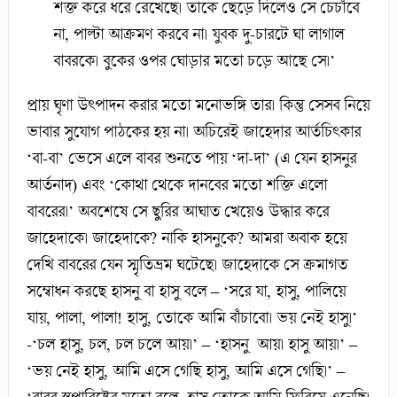
শক্ত করে ধরে রেখেছে। তাকে ছেড়ে দিলেও সে চেচাঁবে
না, পাল্টা আক্রমণ করবে না। যুবক দু-চারটে ঘা লাগাল
বাবরকে। বুকের ওপর ঘোড়ার মতো চড়ে আছে সে।’
প্রায় ঘৃণা উৎপাদন করার মতো মনোভঙ্গি তার। কিন্তু সেসব নিয়ে
ভাবার সুযোগ পাঠকের হয় না। অচিরেই জাহেদার আর্তচিৎকার
‘বা-বা’ ভেসে এলে বাবর শুনতে পায় ‘দা-দা’ (এ যেন হাসনুর
আর্তনাদ) এবং ‘কোথা থেকে দানবের মতো শক্তি এলো
বাবরের।’ অবশেষে সে ছুরির আঘাত খেয়েও উদ্ধার করে
জাহেদাকে। জাহেদাকে? নাকি হাসনুকে? আমরা অবাক হয়ে
দেখি বাবরের যেন স্মৃতিভ্রম ঘটেছে। জাহেদাকে সে ক্রমাগত
সম্বোধন করছে হাসনু বা হাসু বলে – ‘সরে যা, হাসু, পালিয়ে
যায়, পালা, পালা! হাসু, তোকে আমি বাঁচাবো। ভয় নেই হাসু।’
-‘চল হাসু, চল, চল চলে আয়।’ – ‘হাসনু আয়। হাসু আয়।’ –
‘ভয় নেই হাসু, আমি এসে গেছি হাসু, আমি এসে গেছি।’ –