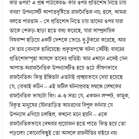
কার ওপর? এ প্রশ্ন পাঠকেরও। কার ওপর প্রতিশোধ নিতে চায়
বাবর? উপন্যাসটি আপাতদৃষ্টিতে রাজনৈতিক নয়; হলে, আমরা
বলতে পারতাম – সে প্রতিশোধ নিতে চায় তাদের ওপর যারা
তাকে শেকড়-ছাড়া হতে বাধ্য করেছে, যারা সাম্প্রদায়িক
বিষবাষ্প ছড়িয়ে একটি দেশকে ভেঙে দু-টুকরো করেছে, আর
সে তার বোনকে হারিয়েছে। প্রকৃতপক্ষে ঘটনা সেটিই। বাবরের
প্রতিশোধস্পৃহা আসলে তাদের প্রতিই। আর এখানে এসেই যেন
আপাত-অরাজনৈতিক উপন্যাসটিও হয়ে ওঠে ভীষণভাবে
রাজনৈতিক। কিন্তু ইঙ্গিতটা এতটাই প্রচ্ছন্নভাবে দেয়া হয়েছে
যে, বোঝাই কঠিন – এই জটিল ঘটনাপ্রবাহ সম্বন্ধে লেখকের
রাজনৈতিক ভাষ্যটা কি!। এ-ও সত্য যে, একজন লম্পট, কামুক,
বিকৃত মানুষের যৌনতাড়িত আচরণের বিপুল বর্ণনায় যে
উপন্যাস এগিয়ে চলছিল, কখনো মনে হয়নি – একে
রাজনৈতিকভাবে দেখবার প্রয়োজন হতে পারে। কিন্তু হয়ে তো
পড়লো! কোনোকিছুই তো আসলে রাজনীতির বাইরে নয়।