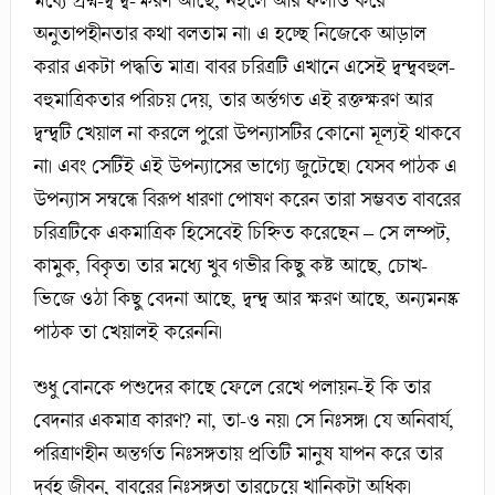
মধ্যে প্রশ্ন-দ্বন্দ্ব-ক্ষরণ আছে, নইলে আর ফলাও করে
অনুতাপহীনতার কথা বলতাম না। এ হচ্ছে নিজেকে আড়াল
করার একটা পদ্ধতি মাত্র। বাবর চরিত্রটি এখানে এসেই দ্বন্দ্ববহুল-
বহুমাত্রিকতার পরিচয় দেয়, তার অর্ন্তগত এই রক্তক্ষরণ আর
দ্বন্দ্বটি খেয়াল না করলে পুরো উপন্যাসটির কোনো মূল্যই থাকবে
না। এবং সেটিই এই উপন্যাসের ভাগ্যে জুটেছে। যেসব পাঠক এ
উপন্যাস সম্বন্ধে বিরূপ ধারণা পোষণ করেন তারা সম্ভবত বাবরের
চরিত্রটিকে একমাত্রিক হিসেবেই চিহ্নিত করেছেন – সে লম্পট,
কামুক, বিকৃত। তার মধ্যে খুব গভীর কিছু কষ্ট আছে, চোখ-
ভিজে ওঠা কিছু বেদনা আছে, দ্বন্দ্ব আর ক্ষরণ আছে, অন্যমনষ্ক
পাঠক তা খেয়ালই করেননি।
শুধু বোনকে পশুদের কাছে ফেলে রেখে পলায়ন-ই কি তার
বেদনার একমাত্র কারণ? না, তা-ও নয়। সে নিঃসঙ্গ। যে অনিবার্য,
পরিত্রাণহীন অন্তর্গত নিঃসঙ্গতায় প্রতিটি মানুষ যাপন করে তার
দুর্বহ জীবন, বাবরের নিঃসঙ্গতা তারচেয়ে খানিকটা অধিক।