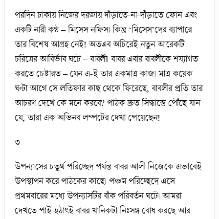
পরদিন ঢাকায় নিজের দরজায় দাঁড়াতে-না-দাঁড়াতে ফোন এবং
একটি নারী কণ্ঠ – মিসেস নফিস। কিন্তু ‘মিসেস’দের ব্যাপারে
তার বিশেষ আগ্রহ নেই! অতএব অচিরেই নতুন আরেকটি
চরিত্রের আবির্ভাব ঘটে – বাবলী। বাবর এবার বাবলীকে শয্যাগত
করতে চেষ্টারত – যেন এ-ই তার একমাত্র কাজ। মাত্র কয়েক
ঘণ্টা আগে সে লতিফার কাছ থেকে ফিরেছে, বাবলীর প্রতি তার
আচরণ দেখে কে মনে করবে? পাঠক দ্রুত সিদ্ধান্তে পৌঁছে যান
যে, তারা এক অভিনব লম্পটের দেখা পেয়েছেন!
৩
উপন্যাসের চতুর্থ পরিচ্ছেদ পর্যন্ত বাবর আলী নিজেকে এভাবেই
উপস্থাপন করে পাঠকের কাছে। পঞ্চম পরিচ্ছেদে এসে
প্রথমবারের মধ্যে উপন্যাসটির বাঁক পরিবর্তন ঘটে। আমরা
দেখতে পাই হঠাৎই বাবর খানিকটা নিঃসঙ্গ বোধ করছে আর