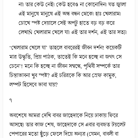
না। তার কেউ নেই। কেউ হবেও না কোনোদিন। যত জ্বালা
এই মানুষে মানুষে এই অন্ধ বন্ধন থেকে। হাঃ খেলারাম।
চোখে স্পষ্ট দেয়ালে সেই অপটু হাতে বড় বড় করে
লেখাÑ খেলারাম খেলে যা। এই তার দর্শন, এই তার সত্য।
‘খেলারাম খেলে যা’ তাহলে বাবরেরই জীবন দর্শন! কয়েকটি
মাত্র উদ্ধৃতি, প্রিয় পাঠক, তাতেই কি মনে হচ্ছে না জগৎ সে
চেনে’! মনে কি হচ্ছে না জীবন সম্বন্ধে, পৃথিবী সম্পর্কে তার
চিন্তাভাবনা খুব স্পষ্ট? এই চরিত্রকে কি আর স্রেফ কামুক,
লম্পট হিসেবে ভাবা যায়?
৭
অবশেষে আমরা দেখি বাবর জাহেদাকে নিয়ে ঢাকায় ফিরে
আসছে। তার কাজ শেষ, জাহেদাকে সে এবার ব্যবহৃত টয়লেট
পেপারের মতো ছুঁড়ে ফেলে দিয়ে অন্যত্র (যেমন, বাবলী বা