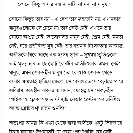
কোনো কিছু আমার নয়। না মাটি, না মন, না মানুষ।’
কোনো কিছুই তার নয় – এ দেশ তার জন্মভূমি নয়, এখানকার
মানুষগুলোকে সে চেনে না। তার কেউ নেই। এখানে তার
কোনো আশ্রয় নেই, ভালোবাসার মানুষ নেই, প্রেম নেই, মমতা
নেই, ঘরে প্রতীক্ষিত মুখ নেই। তার বর্তমান নিঃসঙ্গতায় আক্রান্ত,
অতীতকে ঘিরে আছে এক দুঃসহ স্মৃতি – সুখময় স্মৃতিগুলো
তাই মৃত; আর আছে ছোট্ট বোনটির আর্তচিৎকার। এমন ‘নেই’
মানুষ, এমন শেকড়হীন মানুষ তো কোথাও শেকড় গেড়ে
বসবার ক্ষমতাই হারিয়ে ফেলে। সে কেবল ভেসে বেড়াতে পারে
অবিরাম, অন্তহীন। বাবরও ভাসমান, যেহেতু সে শেকড়হীন –
‘লাইক আ ফ্লেক অফ ডাস্ট দ্যাট নেভার রেস্টস অন এনিথিঙ
অ্যান্ড ফ্লোটস থ্রু টাইম ওনলি!’
অতঃপর আমরা কি এখন থেকে বাবর আলীকে একটু ভিন্নভাবে
বিচার করবো? উপন্যাসটি যে স্রেফ ‘পর্ণোগ্রাফি’ নয় সেটি