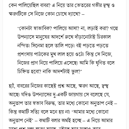
কেন পালিয়েছিল বাবর? এ নিয়ে তার ভেতরের গভীর দ্বন্দ্ব ও
ক্ষরণটিকে সে নিজে কোন চোখে দ্যাখে? –
‘কোনটা স্বাভাবিক? পালিয়ে আসা? না, লড়াই করা? গল্পে
উপন্যাসে মানুষের আদর্শে রুখে দাঁড়ানোটাই চিরকাল
নন্দিত। সিনেমা হলে তালি পড়ে। বই পড়তে পড়তে
প্রশংসায় পাঠকের মুখ লাল হয়ে ওঠে। কিন্তু সে নিজে,
নিজের প্রাণ নিয়ে পালিয়ে এসেছে। আমি কি ঘৃণিত বলে
চিহ্নিত হবো? নাকি আদর্শটাই ভুল?’
হ্যাঁ, বাবরের নিজের কাছেই প্রশ্ন আছে, ক্ষরণ আছে, দ্বন্দ্ব
আছে। যদিও উপন্যাসের দু-একটি জায়গায় সে বলেছে যে,
অনুতাপ তার স্বভাব বিরুদ্ধ, তার মধ্যে কোনো অনুতাপ নেই –
কিন্তু কথাটি সত্যি বলে মনে হয় না। ‘আমার মধ্যে কোনো
অনুতাপ নেই’ – কথাটি বলার অর্থই হচ্ছে – এ নিয়ে আমার