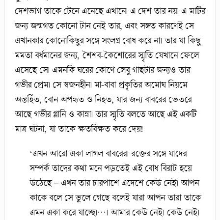
দেশভাগ তাকে টেনে এনেছে এখানে। এ দেশ তার নয়। এ মাটির
জন্য জন্মগত কোনো টান নেই তার, এবং সঙ্গত কারণেই সে
এখানকার কোনোকিছুর সঙ্গে সংলগ্ন বোধ করে না। তার যা কিছু
মমতা বর্ধমানের জন্য, শৈশব-কৈশোরের স্মৃতি যেখানে ফেলে
এসেছে সে। এমনকি ঘরের কোণে লেবু গাছটার জন্যও তার
গভীর প্রেম। সে স্বজনহীন। মা-বাবা প্রকৃতির অমোঘ নিয়মে
অন্তর্হিত, বোন অপহৃত ও নিহত, যার জন্য বাবরের ভেতরে
আছে গভীর গ্লানি ও কান্না। তার স্মৃতি বলতে আছে এই একটি
মাত্র ঘটনা, যা তাকে ক্ষতবিক্ষত করে দেয়!
‘এখন আরো একা লাগল বাবরের। রক্তের সঙ্গে যাদের
সম্পর্ক তাদের কথা মনে পড়তেই এই বোধ বিরাট হয়ে
উঠেছে – এখন তার চারপাশে এদেশে কেউ নেই। আপন
কাকে বলে সে ভুলে গেছে বলেই যারা আপন তারা তাকে
এমন একা করে যাচ্ছে।…। আমার কেউ নেই। কেউ নেই।