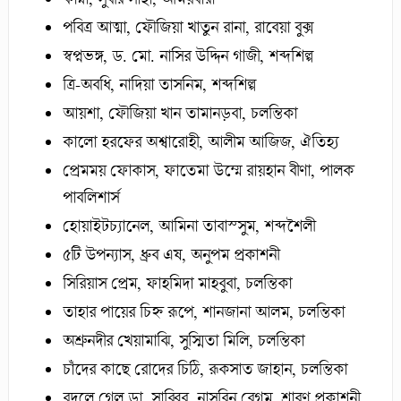
পবিত্র আত্মা, ফৌজিয়া খাতুন রানা, রাবেয়া বুক্স
স্বপ্নভঙ্গ, ড. মো. নাসির উদ্দিন গাজী, শব্দশিল্প
ত্রি-অবধি, নাদিয়া তাসনিম, শব্দশিল্প
আয়শা, ফৌজিয়া খান তামানড়বা, চলন্তিকা
কালো হরফের অশ্বারোহী, আলীম আজিজ, ঐতিহ্য
প্রেমময় ফোকাস, ফাতেমা উম্মে রায়হান বীণা, পালক
পাবলিশার্স
হোয়াইটচ্যানেল, আমিনা তাবাস্সুম, শব্দশৈলী
৫টি উপন্যাস, ধ্রুব এষ, অনুপম প্রকাশনী
সিরিয়াস প্রেম, ফাহমিদা মাহবুবা, চলন্তিকা
তাহার পায়ের চিহ্ন রূপে, শানজানা আলম, চলন্তিকা
অশ্রুনদীর খেয়ামাঝি, সুস্মিতা মিলি, চলন্তিকা
চাঁদের কাছে রোদের চিঠি, রূকসাত জাহান, চলন্তিকা
বদলে গেল ডা. সাব্বির, নাসরিন বেগম, শ্রাবণ প্রকাশনী