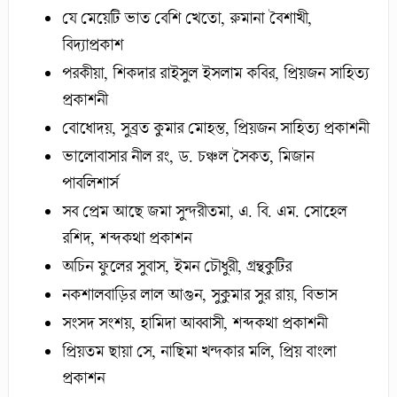
যে মেয়েটি ভাত বেশি খেতো, রুমানা বৈশাখী,
বিদ্যাপ্রকাশ
পরকীয়া, শিকদার রাইসুল ইসলাম কবির, প্রিয়জন সাহিত্য
প্রকাশনী
বোধোদয়, সুব্রত কুমার মোহন্ত, প্রিয়জন সাহিত্য প্রকাশনী
ভালোবাসার নীল রং, ড. চঞ্চল সৈকত, মিজান
পাবলিশার্স
সব প্রেম আছে জমা সুন্দরীতমা, এ. বি. এম. সোহেল
রশিদ, শব্দকথা প্রকাশন
অচিন ফুলের সুবাস, ইমন চৌধুরী, গ্রন্থকুটির
নকশালবাড়ির লাল আগুন, সুকুমার সুর রায়, বিভাস
সংসদ সংশয়, হামিদা আব্বাসী, শব্দকথা প্রকাশনী
প্রিয়তম ছায়া সে, নাছিমা খন্দকার মলি, প্রিয় বাংলা
প্রকাশন