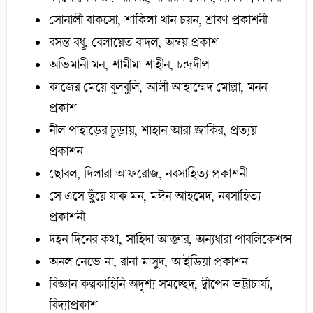
সোনালী বাকসো, শাকিলা খান চয়ন, শ্রাবণ প্রকাশনী
বসন্ত বধূ, বেলায়েত বাদল, অন্বয় প্রকাশ
অভিমানী মন, শামীমা শাহীন, চন্দ্রদীপ
কাজের মেয়ে বুলবুলি, আলী আহাম্মেদ মোল্লা, মনন
প্রকাশ
নীল পাহাড়ের চূড়ায়, শাহান আরা জাকির, প্রত্যয়
প্রকাশন
ছোবল, দিলারা আফরোজ, নবসাহিত্য প্রকাশনী
সে এসে ছুঁয়ে যাক মন, মঈন আহমেদ, নবসাহিত্য
প্রকাশনী
দহন দিনের কথা, সাহিদা আক্তার, অন্যধারা পাবলিকেশন্স
অনল নেভে না, রানা মাসুদ, আইডিয়া প্রকাশন
বিজ্ঞান কল্পকাহিনি অদৃশ্য সমচ্ছেদ, দ্বীপেন ভট্টাচার্য্য,
বিদ্যাপ্রকাশ