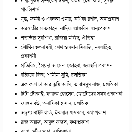
নারী-পুরুষ সম্পর্কের স্বরূপ, কল্পনা হেনা রুমি, সুচয়নী
পাবলিশার্স
যুদ্ধ, জননী ও একজন ওমার, কণিকা রশীদ, অন্যপ্রকাশ
অরুন্ধতীর সাতকাহন, নাদিয়া আফরিন, অন্যপ্রকাশ
শতাব্দীর সূর্যশিখা, রাজিয়া মজিদ, ঐতিহ্য
শৌখিন ছলনাময়ী, শেখ ওসমান সিরাজি, নবসাহিত্য
প্রকাশনী
প্রতিবিম্ব, সৈয়দা আমেনা জোহরা, জলছবি প্রকাশন
বহিরঙ্গে বিভা, শামীমা সুমি, চলন্তিকা
এক কাপ চা আর তুমি আমি, তাবাসসুম নাজ, চলন্তিকা
চিটা টোকাই, ফারুক হোসেন, ছোটোদের সময় প্রকাশনী
ফাগুন বউ, অনামিকা হাসান, চলন্তিকা
অদৃশ্য নাইট গার্ড, ইকবাল খন্দকার, কথাপ্রকাশ
রাজ অরাজ, আবুল ফজল, কথাপ্রকাশ
কান্না, সুধীর সাহা, অমিয়ধারা